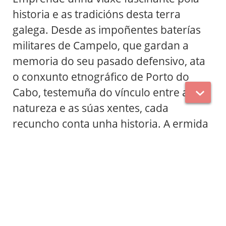
historia e as tradicións desta terra
galega. Desde as impoñentes baterías
militares de Campelo, que gardan a
memoria do seu pasado defensivo, ata
o conxunto etnográfico de Porto do
Cabo, testemuña do vínculo entre a
natureza e as súas xentes, cada
recuncho conta unha historia. A ermida
da Fame, rodeada de lendas e tradicións
en relación ao Camiño a Santo André de
Teixido, e os milenarios castros,
vestixios das primeiras comunidades
humanas que habitaron estas terras,
conéctannos cun pasado remoto. Este